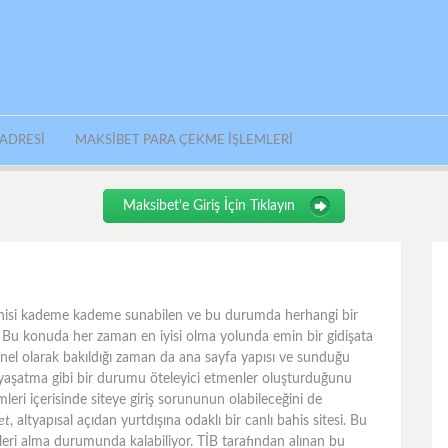
ADRESI
MAKSIBET PARA ÇEKME İŞLEMLERI
Maksibet'e Giriş İçin Tıklayın
ı bahisi kademe kademe sunabilen ve bu durumda herhangi bir
si. Bu konuda her zaman en iyisi olma yolunda emin bir gidişata
enel olarak bakıldığı zaman da ana sayfa yapısı ve sunduğu
u yaşatma gibi bir durumu öteleyici etmenler oluşturduğunu
mleri içerisinde siteye giriş sorununun olabileceğini de
et
, altyapısal açıdan yurtdışına odaklı bir canlı bahis sitesi. Bu
eri alma durumunda kalabiliyor. TİB tarafından alınan bu