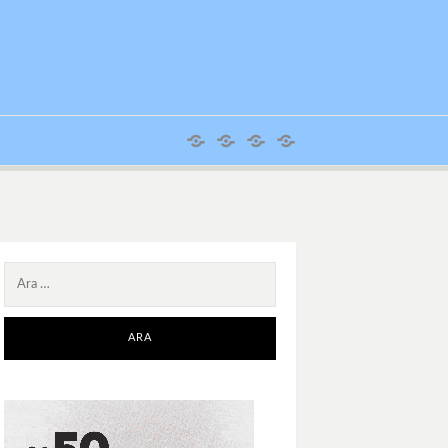
Anasayfa
Maksibet
Maksibet
Maksibet
Giriş
Adresi
Para
Çekme
İşlemleri
Arama: