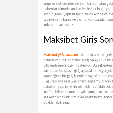
engeller neticesinde ise yeni bir domaine geçi
haberdar olmadıkları için Maksibet’in giriş s
sitenin genel yapısını takip altına almalı ve 
sayede canlı bahis ve casino konusunda hizmet 
imkanı bulacaksınız.
Maksibet Giriş Sor
Maksibet giriş sorunları
aslında kısa süre içeri
hemen yeni bir domaine geçiş yapıyor ve bu 
bilgilendirmeye özen gösteriyor. Bu sebepten 
kalmadan bu siteye giriş aşamalarınızı gerçekl
yapacağınız bu giriş işlemleri sayesinde de ca
ulaştırabilme fırsatına erişim sağlamış olacak
daimi bir yapı ile etkin olanaklar sunabilecek b
keşfedebilme imkanı da yakalamış olacaksınız. 
sağlayabilecek bir site olan Maksibet’in genel
odaklanabilirsiniz.