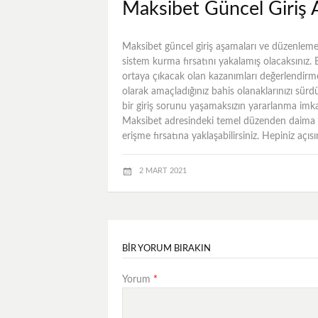
Maksibet Güncel Giriş A
Maksibet güncel giriş aşamaları ve düzenleme
sistem kurma fırsatını yakalamış olacaksınız.
ortaya çıkacak olan kazanımları değerlendirme f
olarak amaçladığınız bahis olanaklarınızı sürd
bir giriş sorunu yaşamaksızın yararlanma imkanı
Maksibet adresindeki temel düzenden daima m
erişme fırsatına yaklaşabilirsiniz. Hepiniz açı
2 MART 2021
BIR YORUM BIRAKIN
Yorum
*